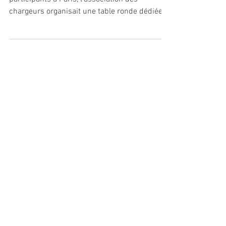
Pour sa soirée annuelle qui a rassemblé 300
participants à Paris, l’association des
chargeurs organisait une table ronde dédiée à
la...