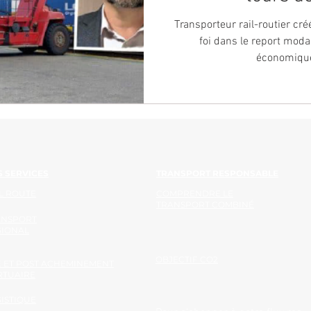
Transporteur rail-routier cré
foi dans le report modal
économique
 SERVICES
TRANSPORT RESPONSABLE
L ROUTE
COMPRENDRE LE
TRANSPORT COMBINÉ
ANSPORT
GIONAL
OBJECTIF CO2
 ET POST ACHEMINEMENT
RTUAIRE
ISTIQUE