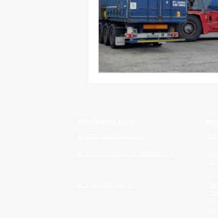
QUI SOMMES NOUS
NOS
A PROPOS DE LOMAK
RAI
NOS VALEURS & ENGAGEMENTS
TR
RE
NOS PARTENAIRES
PRÉ
PO
LOG