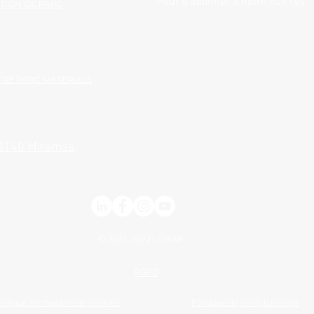
Pour s'abonner à notre flux rss
TION DE PARC
RE PARC MATERIELS
13140 Miramas
© 2021-2022
LOMAK
RGPD
olitique en matière de cookies
Politique de confidentialité