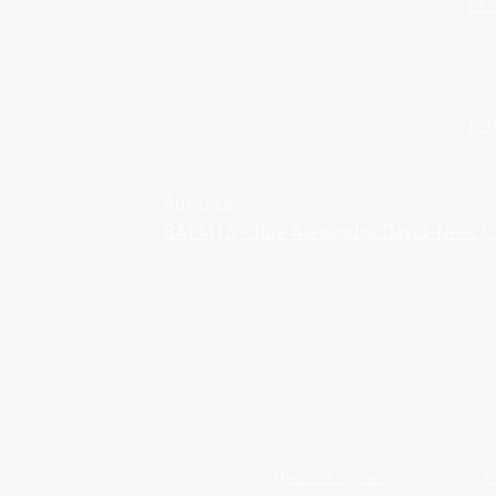
GES
NOT
Adresse :
BAT M16 - Rue Alexandra David-Néel 
Mentions légales
P