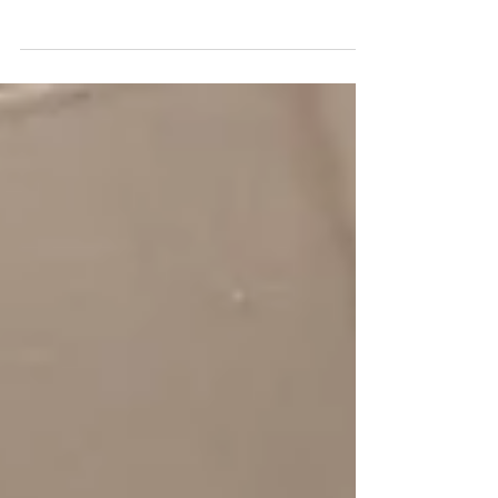
La journée du 29 janvier à l’hôtel de ville de Paris, pour
la 20ème édition des 20 ans des rois de la Supply
Chain (événement qui récompense les meilleurs
projets Supply Chain). Le FESTIVAL OFF d'Avignon et
l'entreprise LOMAK, spécialiste en rail-route ont été
mis à l'honneur. Nous avons reçu le prix « Coup de
chapeau ».