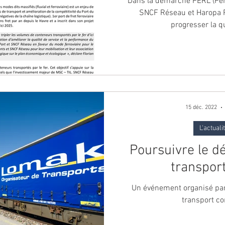
Dans la démarche PERL (Per
SNCF Réseau et Haropa Po
progresser la qu
15 déc. 2022
L'actuali
Poursuivre le 
transpor
Un événement organisé par
transport c