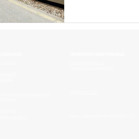
 SERVICES
TRANSPORT RESPONSABLE
L ROUTE
COMPRENDRE LE
TRANSPORT COMBINÉ
ANSPORT
GIONAL
OBJECTIF CO2
 ET POST ACHEMINEMENT
RTUAIRE
ISTIQUE
Pour s'abonner à notre flux rss
TION DE PARC