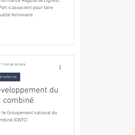
formance Régularité Lignes),
rt s’associent pour faire
alité ferroviaire.
1 min de lecture
té externe
développement du
t combiné
 le Groupement national du
ombiné (GNTC)