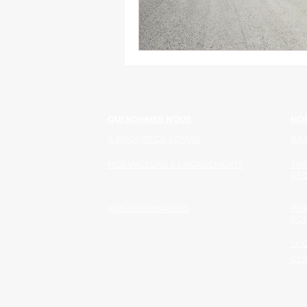
QUI SOMMES NOUS
NOS
A PROPOS DE LOMAK
RAI
NOS VALEURS & ENGAGEMENTS
TR
RE
NOS PARTENAIRES
PRÉ
PO
LOG
GES