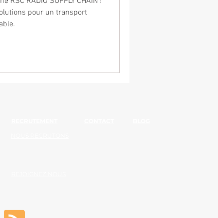
enne RSC RADIO SUPPLY CHAIN !
lutions pour un transport
able.
RECRUTEMENT
CONTACT
BLOG
NOUS RECRUTONS
REJOIGNEZ NOUS