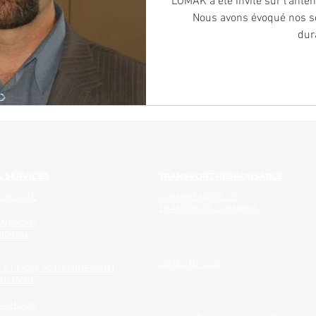
LOMAK a été invité sur l'ant
Nous avons évoqué nos so
dur
 SERVICES
TRANSPORT RESPONSABLE
L ROUTE
COMPRENDRE LE
TRANSPORT COMBINÉ
ANSPORT
GIONAL
OBJECTIF CO2
 ET POST ACHEMINEMENT
RTUAIRE
ISTIQUE