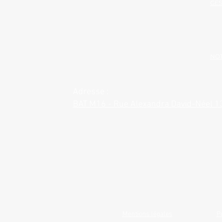
GES
NOT
Adresse :
BAT M16 - Rue Alexandra David-Néel 
Mentions légales
P