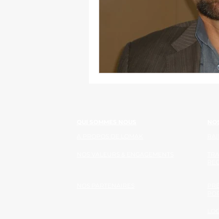
QUI SOMMES NOUS
NOS
A PROPOS DE LOMAK
RAI
NOS VALEURS & ENGAGEMENTS
TR
RE
NOS PARTENAIRES
PRÉ
PO
LOG