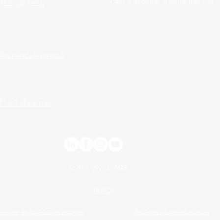
Pour s'abonner à notre flux rss
TION DE PARC
RE PARC MATERIELS
13140 Miramas
© 2021-2022
LOMAK
RGPD
olitique en matière de cookies
Politique de confidentialité