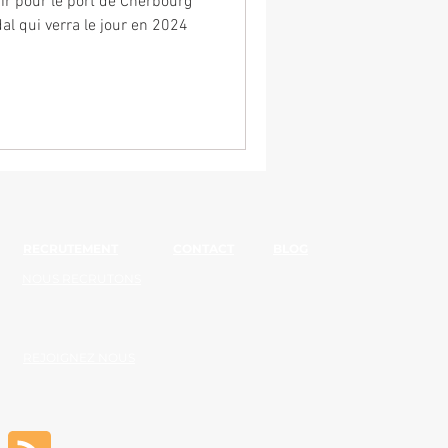
ir pour le port de Cherbourg
l qui verra le jour en 2024
RECRUTEMENT
CONTACT
BLOG
NOUS RECRUTONS
REJOIGNEZ NOUS