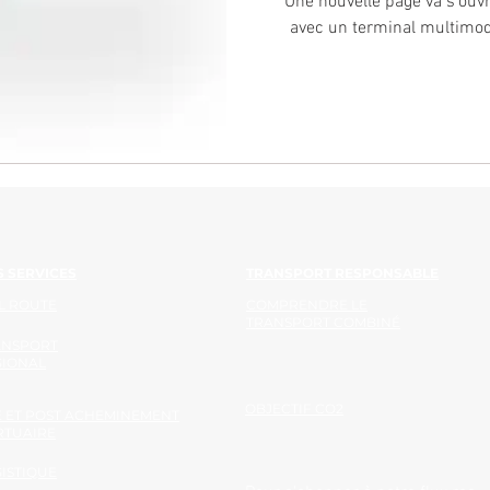
Une nouvelle page va s’ouvr
avec un terminal multimoda
 SERVICES
TRANSPORT RESPONSABLE
L ROUTE
COMPRENDRE LE
TRANSPORT COMBINÉ
ANSPORT
GIONAL
OBJECTIF CO2
 ET POST ACHEMINEMENT
RTUAIRE
ISTIQUE