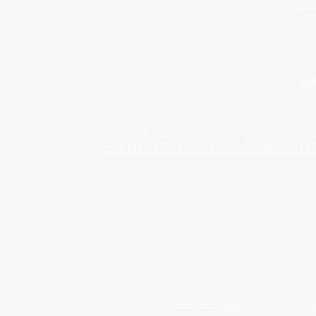
GES
NOT
Adresse :
BAT M16 - Rue Alexandra David-Néel 
Mentions légales
P