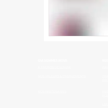
QUI SOMMES NOUS
NOS
A PROPOS DE LOMAK
RAI
NOS VALEURS & ENGAGEMENTS
TR
RE
NOS PARTENAIRES
PRÉ
PO
LOG