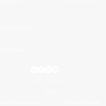
Pour s'abonner à notre flux rss
TION DE PARC
RE PARC MATERIELS
13140 Miramas
© 2021-2022
LOMAK
RGPD
olitique en matière de cookies
Politique de confidentialité