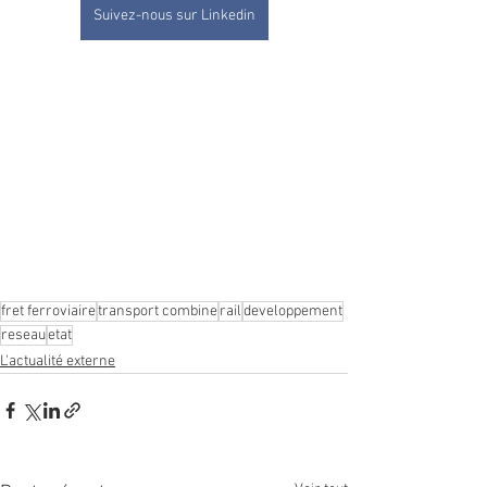
Suivez-nous sur Linkedin
fret ferroviaire
transport combine
rail
developpement
reseau
etat
L'actualité externe