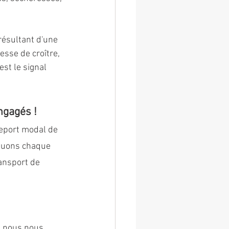
ésultant d'une 
sse de croître, 
st le signal 
gagés !
report modal de 
nuons chaque 
ansport de 
, nous nous 