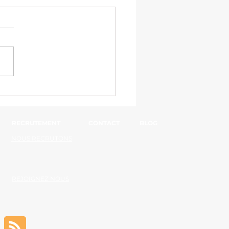
 atelier logistique
ne marseillaise
RECRUTEMENT
CONTACT
BLOG
NOUS RECRUTONS
REJOIGNEZ NOUS