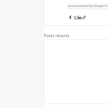
environnement
co2
report 
Posts récents