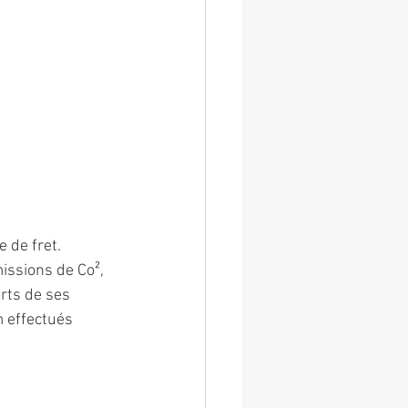
 de fret.
ssions de Co², 
rts de ses 
m effectués