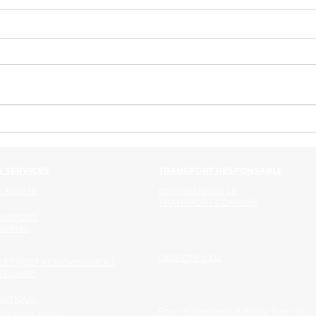
LOMAK 2025 : 18 ans de
Aluma
croissance, d'innovation et
urbai
d'ouverture vers de nouveaux
secteurs, dont l'événementiel.
 SERVICES
TRANSPORT RESPONSABLE
L ROUTE
COMPRENDRE LE
TRANSPORT COMBINÉ
ANSPORT
GIONAL
OBJECTIF CO2
 ET POST ACHEMINEMENT
RTUAIRE
ISTIQUE
Pour s'abonner à notre flux rss
TION DE PARC