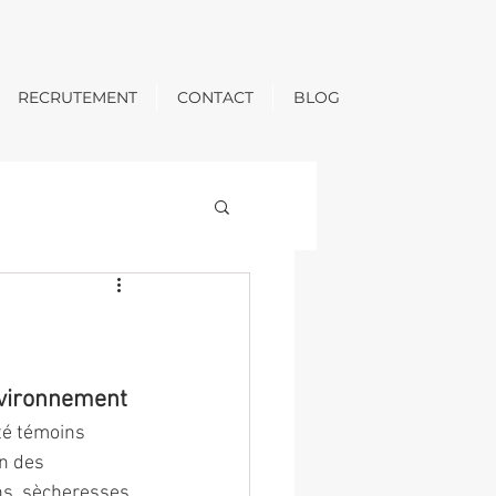
RECRUTEMENT
CONTACT
BLOG
nvironnement
té témoins 
on des 
ns, sècheresses, 