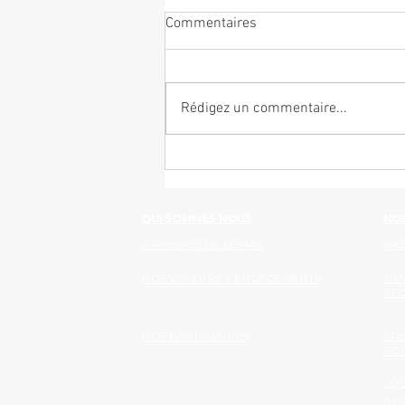
Commentaires
Rédigez un commentaire...
Rois de la Supply Chain 2026 –
prix "Coup de chapeau"
QUI SOMMES NOUS
NOS
A PROPOS DE LOMAK
RAI
NOS VALEURS & ENGAGEMENTS
TR
RE
NOS PARTENAIRES
PRÉ
PO
LOG
GES