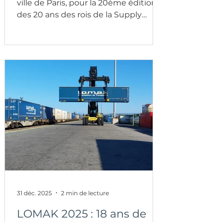
ville de Paris, pour la 20ème édition
des 20 ans des rois de la Supply
Chain (événement qui récompense
les meilleurs projets Supply Chain).
Le FESTIVAL OFF d'Avignon et
l'entreprise LOMAK, spécialiste en
rail-route ont été mis à l'honneur.
Nous avons reçu le prix « Coup de
chapeau ».
31 déc. 2025
2 min de lecture
LOMAK 2025 : 18 ans de